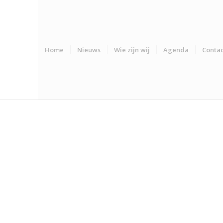
Home
Nieuws
Wie zijn wij
Agenda
Contac
022
APPEN 25M1PIJL 2022