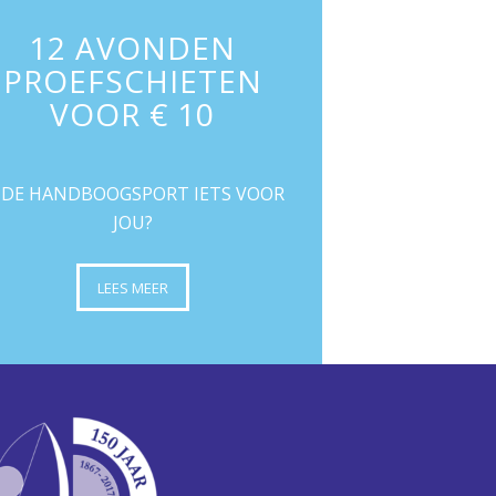
12 AVONDEN
PROEFSCHIETEN
VOOR € 10
S DE HANDBOOGSPORT IETS VOOR
JOU?
LEES MEER