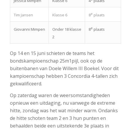
Jessica Mimpen
Klasse 6
4
plaats
e
Tim Jansen
Klasse 6
8
plaats
e
Giovanni Mimpen
Onder 18 klasse
8
plaats
2
Op 14 en 15 juni schieten de teams het
bondskampioenschap 25m1pijl, ook op de
buitenbanen van Doele Willem III Boekel. Voor dit
kampioenschap hebben 3 Concordia 4-tallen zich
gekwalificeerd.
Op zaterdag waren de weersomstandigheden
opnieuw een uitdaging, nu vanwege de extreme
hitte, zondag was het wat minder warm. Ondanks
de hitte schoten team 2 en 3 hun punten en
behaalden beide een uitstekende 3e plaats in