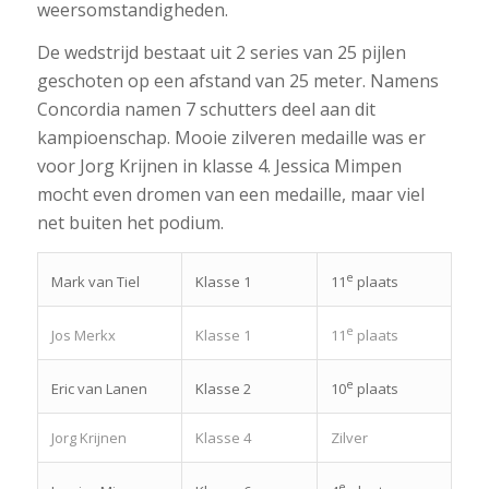
weersomstandigheden.
De wedstrijd bestaat uit 2 series van 25 pijlen
geschoten op een afstand van 25 meter. Namens
Concordia namen 7 schutters deel aan dit
kampioenschap. Mooie zilveren medaille was er
voor Jorg Krijnen in klasse 4. Jessica Mimpen
mocht even dromen van een medaille, maar viel
net buiten het podium.
e
Mark van Tiel
Klasse 1
11
plaats
e
Jos Merkx
Klasse 1
11
plaats
e
Eric van Lanen
Klasse 2
10
plaats
Jorg Krijnen
Klasse 4
Zilver
e