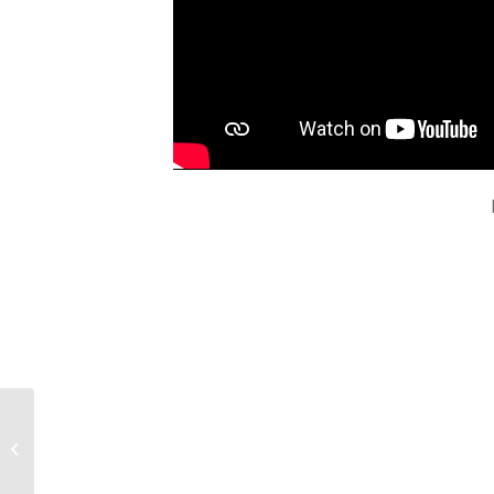
De verenigingsactie
van Trined wordt met
één jaar verlengd!