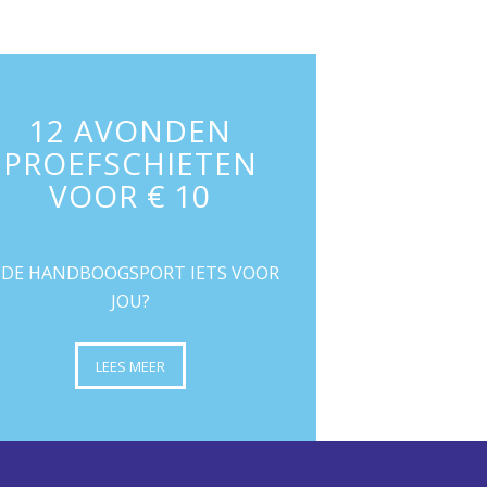
12 AVONDEN
PROEFSCHIETEN
VOOR € 10
S DE HANDBOOGSPORT IETS VOOR
JOU?
LEES MEER