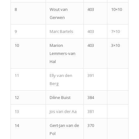
8
Wout van
403
10×10
Gerwen
9
Marc Bartels
403
7×10
10
Marion
403
3×10
Lemmers-van
Hal
11
Elly van den
391
Berg
12
Diline Buist
384
13
Jos van der Aa
381
14
Gert-Jan van de
370
Pol