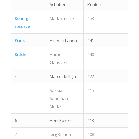
Schutter
Punten
Koning
Mark van Tiel
453
recurve
Prins
Eric van Lanen
441
Ridder
Harrie
440
Claassen
4
Marco de Klijn
422
5
Saskia
415
Sandman-
Merkx
6
Hein Rovers
413
7
Jorg Krijnen
408