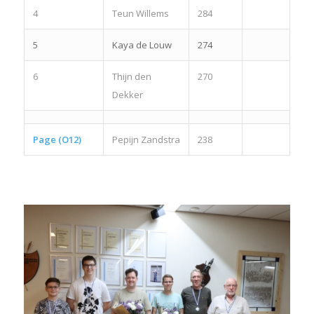
4
Teun Willems
284
5
Kaya de Louw
274
6
Thijn den
270
Dekker
Page (O12)
Pepijn Zandstra
238