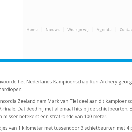
Home
Nieuws
Wie zijn wij
Agenda
Contac
envoorde het Nederlands Kampioenschap Run-Archery georga
hardlopen.
rdia Zeeland nam Mark van Tiel deel aan dit kampioenscha
-finale. Dat deed hij met allemaal hits bij de schietbeurten. E
n misser betekent een strafronde van 100 meter.
djes van 1 kilometer met tussendoor 3 schietbeurten met 4 p