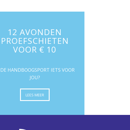
12 AVONDEN
PROEFSCHIETEN
VOOR € 10
S DE HANDBOOGSPORT IETS VOOR
JOU?
LEES MEER