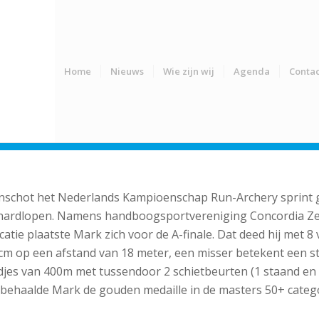
Home
Nieuws
Wie zijn wij
Agenda
Contac
-Enschot het Nederlands Kampioenschap Run-Archery sprint 
hardlopen. Namens handboogsportvereniging Concordia Zee
ie plaatste Mark zich voor de A-finale. Dat deed hij met 8 v
 20 cm op een afstand van 18 meter, een misser betekent een 
djes van 400m met tussendoor 2 schietbeurten (1 staand en 1
en behaalde Mark de gouden medaille in de masters 50+ catego